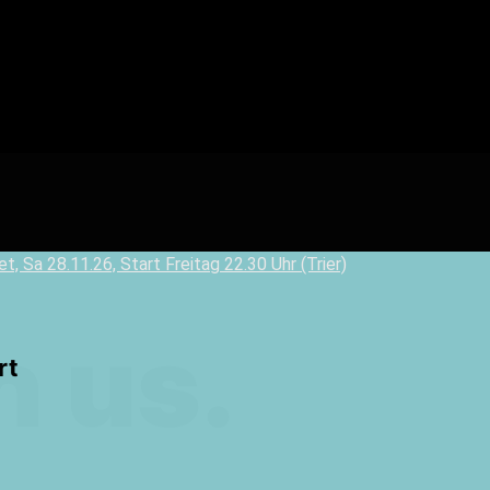
Weekendtrips
Ischgl: Closing 4 Tagestour
h us.
rt
Ski & Snowboardservice
Infos Service
Service buchen