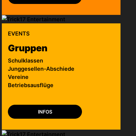
EVENTS
Gruppen
Schulklassen
Junggesellen-Abschiede
Vereine
Betriebsausflüge
INFOS