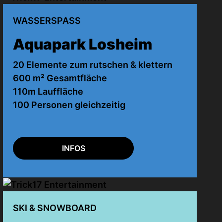
WASSERSPASS
Aquapark Losheim
20 Elemente zum rutschen & klettern
600 m² Gesamtfläche
110m Lauffläche
100 Personen gleichzeitig
INFOS
SKI & SNOWBOARD