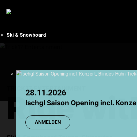
Ski & Snowboard
Tagesfahrten
TRICK17 ENTERTAINMENT
28.11.2026
08.08.2026
Infos Tagesfahrten
Ride wit
Feldberg
Ischgl Saison Opening incl. Konze
TR: Einsteigerkurs
Vogesen
Ischgl
Montafon
ANMELDEN
ANMELDEN
Sölden
Chamonix