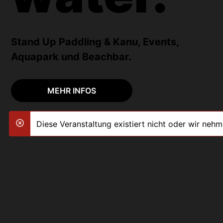
Stand Up Paddling & Kanu, Events,
Aquapark und Beachbar.
MEHR INFOS
Diese Veranstaltung existiert nicht oder wir neh
danger