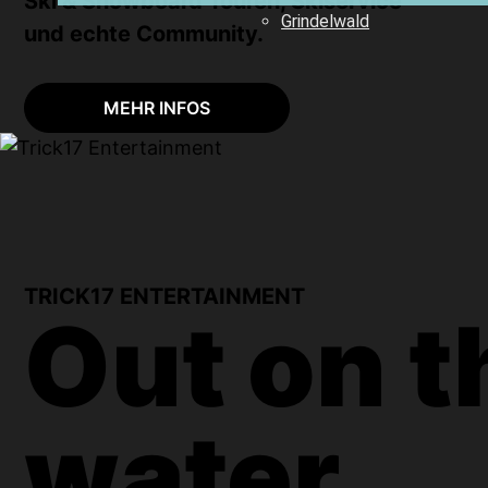
Ski & Snowboard Touren, Skiservice
Grindelwald
und echte Community.
MEHR INFOS
TRICK17 ENTERTAINMENT
Out on t
water.