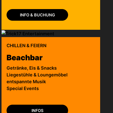
INFO & BUCHUNG
CHILLEN & FEIERN
Beachbar
Getränke,
Eis
& Snacks
Liegestühle & Loungemöbel
entspannte Musik
Special Events
INFOS