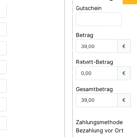
Trier
Kurse in
Gutschein
Kanu Verleih
Saarbrücken
Losheim
Verleihstation
Kanu Touren
Losheimer
Betrag
See
Verleihstation
€
Trier (Mosel)
Verleihstation
Rabatt-Betrag
Saarbrücken
(Saar)
€
SUP Touren
Gesamtbetrag
€
Zahlungsmethode
Bezahlung vor Ort