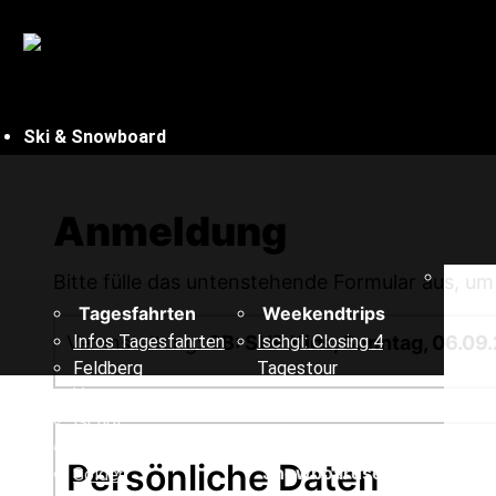
Ski & Snowboard
Anmeldung
Bitte fülle das untenstehende Formular aus, u
Tagesfahrten
Weekendtrips
Veranstaltung:
Infos Tagesfahrten
SB: SUP Kids, Sonntag, 06.09.
Ischgl: Closing 4
Feldberg
Tagestour
Vogesen
Ischgl
Ski &
Montafon
Persönliche Daten
Snowboardservice
Sölden