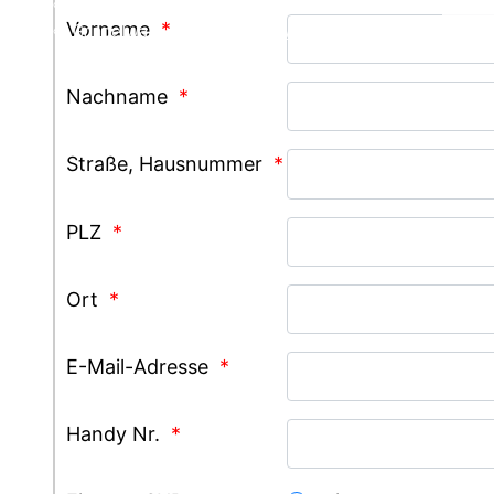
Chamonix
Infos Service
Vorname
*
Grindelwald
Service buchen
Nachname
*
Straße, Hausnummer
*
PLZ
*
Ort
*
E-Mail-Adresse
*
Handy Nr.
*