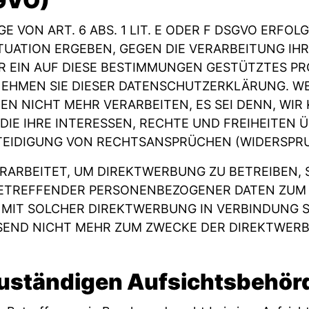
SGVO)
ON ART. 6 ABS. 1 LIT. E ODER F DSGVO ERFOLGT
ITUATION ERGEBEN, GEGEN DIE VERARBEITUNG 
R EIN AUF DIESE BESTIMMUNGEN GESTÜTZTES PR
NEHMEN SIE DIESER DATENSCHUTZERKLÄRUNG. WE
N NICHT MEHR VERARBEITEN, ES SEI DENN, WI
DIE IHRE INTERESSEN, RECHTE UND FREIHEITEN 
IDIGUNG VON RECHTSANSPRÜCHEN (WIDERSPRUCH
RBEITET, UM DIREKTWERBUNG ZU BETREIBEN, SO
 BETREFFENDER PERSONENBEZOGENER DATEN ZUM
 ES MIT SOLCHER DIREKTWERBUNG IN VERBINDUNG
SEND NICHT MEHR ZUM ZWECKE DER DIREKTWERB
zuständigen Aufsichts­behör