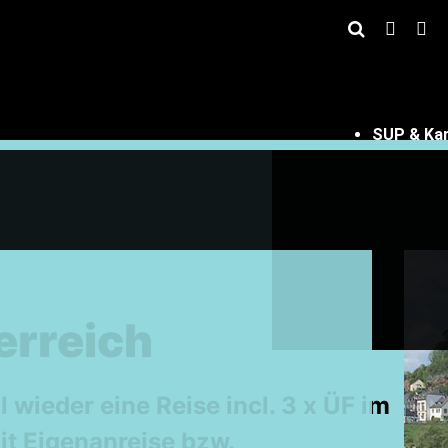
SUP & Ka
erreich
wieder eine Reise incl. 3 x ÜF im
it Eigenanreise bzw.