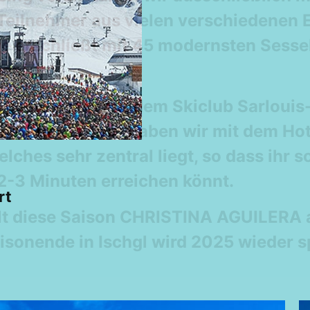
 Teilnehmer aus vielen verschiedenen
ve erschließt mit 45 modernsten Sesse
nen!
ir gemeinsam mit dem
Skiclub Sarlouis
is. Für die Tour haben wir mit dem Hot
lches sehr zentral liegt, so dass ihr s
 2-3 Minuten erreichen könnt.
rt
lt diese Saison CHRISTINA AGUILERA a
aisonende in Ischgl wird 2025 wieder 