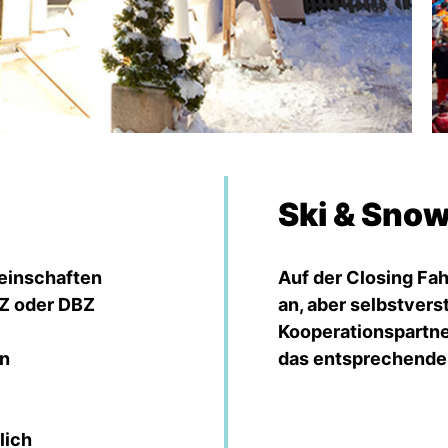
Ski & Snow
einschaften
Auf der Closing Fah
DZ oder DBZ
an, aber selbstvers
Kooperationspartner
un
das entsprechende 
lich