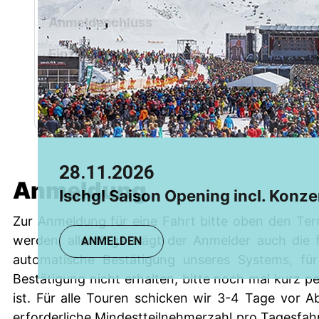
Chamonix
Anmeldeschluss
2
Grindelwald
Einzelpreis
1
Anmeldung
Anmeldung (Gruppen)
28.11.2026
08.08.2026
Anmeldung
Ischgl Saison Opening incl. Konze
TR: Einsteigerkurs
Zur Anmeldung für eine Fahrt bitte oben den Ter
werden, allerdings trägt der Anmelder auch die 
ANMELDEN
ANMELDEN
automatische Bestätigung unseres Systems, für
Bestätigung nicht erhalten, bitte noch mal kurz 
ist. Für alle Touren schicken wir 3-4 Tage vor A
erforderliche Mindestteilnehmerzahl pro Tagesfahr