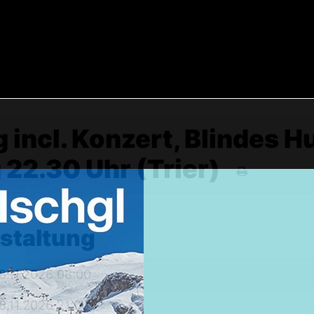
 incl. Konzert, Blindes H
g 22.30 Uhr (Trier)
Weekendtrips
Ischgl: Closing 4 Tagestour
nstaltung
Ski & Snowboardservice
8.11.2026 08:00
Infos Service
Service buchen
8.11.2026 21:00