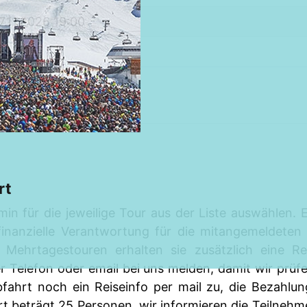
7.11.2026 19:00
89,00€
rt
min für die jeweilige Tour aus der Liste auswählen
finanzielle Verantwortung für die mitangemeldeten
 Mehrtagestouren erhalten sie zusätzlich eine Re
per Telefon oder email bei uns melden, damit wir pr
bfahrt noch ein Reiseinfo per mail zu, die Bezahlun
t beträgt 25 Personen, wir informieren die Teilnehme