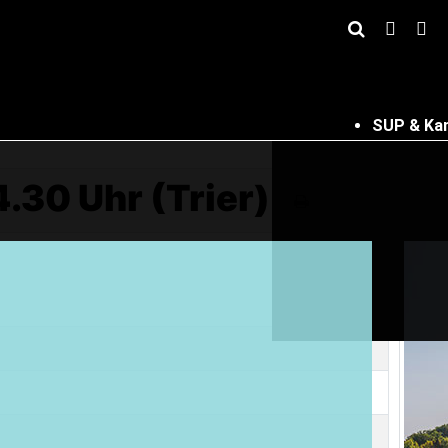
SUP & Ka
4.30 Uhr (Trier)