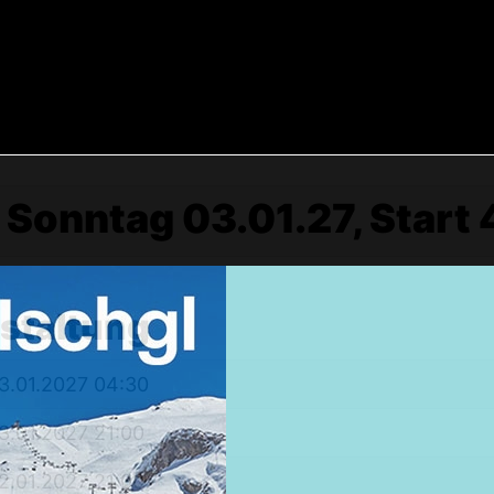
 Sonntag 03.01.27, Start 
Weekendtrips
nstaltung
Ischgl: Closing 4 Tagestour
3.01.2027 04:30
Ski & Snowboardservice
3.01.2027 21:00
Infos Service
Service buchen
2.01.2027 21:00